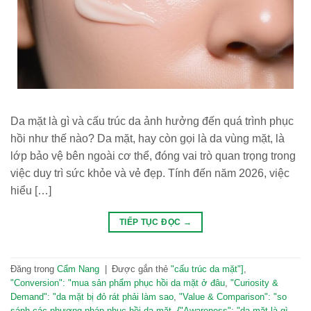
Da mặt là gì và cấu trúc da ảnh hưởng đến quá trình phục
hồi như thế nào? Da mặt, hay còn gọi là da vùng mặt, là
lớp bảo vệ bên ngoài cơ thể, đóng vai trò quan trọng trong
việc duy trì sức khỏe và vẻ đẹp. Tính đến năm 2026, việc
hiểu […]
TIẾP TỤC ĐỌC
→
Đăng trong
Cẩm Nang
|
Được gắn thẻ
"cấu trúc da mặt"]
,
"Conversion": "mua sản phẩm phục hồi da mặt ở đâu
,
"Curiosity &
Demand": "da mặt bị đỏ rát phải làm sao
,
"Value & Comparison": "so
sánh các phương pháp phục hồi da mặt
,
{"Awareness": "da mặt là gì
,