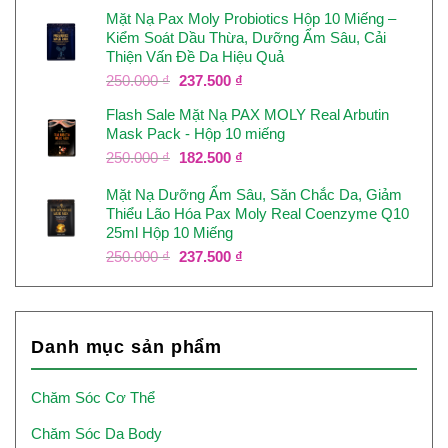
gốc
hiện
Mặt Nạ Pax Moly Probiotics Hộp 10 Miếng –
là:
tại
Kiểm Soát Dầu Thừa, Dưỡng Ẩm Sâu, Cải
250.000 ₫.
là:
Thiện Vấn Đề Da Hiệu Quả
237.500 ₫.
Giá
Giá
250.000
₫
237.500
₫
gốc
hiện
Flash Sale Mặt Nạ PAX MOLY Real Arbutin
là:
tại
Mask Pack - Hộp 10 miếng
250.000 ₫.
là:
237.500 ₫.
Giá
Giá
250.000
₫
182.500
₫
gốc
hiện
Mặt Nạ Dưỡng Ẩm Sâu, Săn Chắc Da, Giảm
là:
tại
Thiểu Lão Hóa Pax Moly Real Coenzyme Q10
250.000 ₫.
là:
25ml Hộp 10 Miếng
182.500 ₫.
Giá
Giá
250.000
₫
237.500
₫
gốc
hiện
là:
tại
250.000 ₫.
là:
237.500 ₫.
Danh mục sản phẩm
Chăm Sóc Cơ Thể
Chăm Sóc Da Body