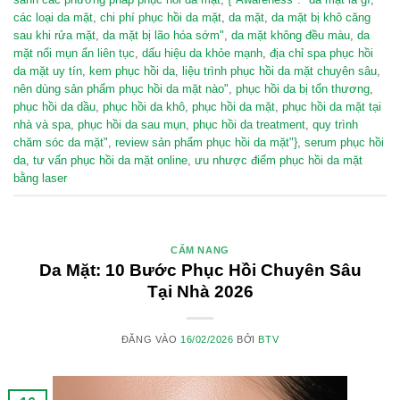
các loại da mặt
,
chi phí phục hồi da mặt
,
da mặt
,
da mặt bị khô căng
sau khi rửa mặt
,
da mặt bị lão hóa sớm"
,
da mặt không đều màu
,
da
mặt nổi mụn ẩn liên tục
,
dấu hiệu da khỏe mạnh
,
địa chỉ spa phục hồi
da mặt uy tín
,
kem phục hồi da
,
liệu trình phục hồi da mặt chuyên sâu
,
nên dùng sản phẩm phục hồi da mặt nào"
,
phục hồi da bị tổn thương
,
phục hồi da dầu
,
phục hồi da khô
,
phục hồi da mặt
,
phục hồi da mặt tại
nhà và spa
,
phục hồi da sau mụn
,
phục hồi da treatment
,
quy trình
chăm sóc da mặt"
,
review sản phẩm phục hồi da mặt"}
,
serum phục hồi
da
,
tư vấn phục hồi da mặt online
,
ưu nhược điểm phục hồi da mặt
bằng laser
CẨM NANG
Da Mặt: 10 Bước Phục Hồi Chuyên Sâu
Tại Nhà 2026
ĐĂNG VÀO
16/02/2026
BỞI
BTV