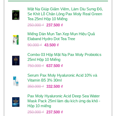
Mặt Nạ Giúp Giảm Viêm, Làm Dịu Sưng Đỏ,
Se Khít Lỗ Chân Lông Pax Moly Real Green
Tea 25ml Hộp 10 Miếng
Giá
Giá
250.000
₫
237.500
₫
gốc
hiện
Miếng Dán Mụn Tan Xẹp Mụn Hiệu Quả
là:
tại
Elaband Hydro Dot Tea Tree
250.000 ₫.
là:
237.500 ₫.
Giá
Giá
90.000
₫
43.500
₫
gốc
hiện
Combo 03 Hộp Mặt Nạ Pax Moly Probiotics
là:
tại
25ml Hộp 10 Miếng
90.000 ₫.
là:
43.500 ₫.
Giá
Giá
750.000
₫
637.500
₫
gốc
hiện
Serum Pax Moly Hyaluronic Acid 10% và
là:
tại
Vitamin B5 3% 30ml
750.000 ₫.
là:
637.500 ₫.
Giá
Giá
350.000
₫
332.500
₫
gốc
hiện
Pax Moly Hyaluronic Acid Deep Sea Water
là:
tại
Mask Pack 25ml làm dịu kích ứng da khô -
350.000 ₫.
là:
Hộp 10 miếng
332.500 ₫.
Giá
Giá
250.000
₫
237.500
₫