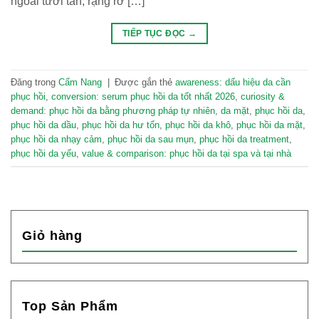
ngoài tươi tắn, rạng rỡ […]
TIẾP TỤC ĐỌC
→
Đăng trong
Cẩm Nang
|
Được gắn thẻ
awareness: dấu hiệu da cần
phục hồi
,
conversion: serum phục hồi da tốt nhất 2026
,
curiosity &
demand: phục hồi da bằng phương pháp tự nhiên
,
da mặt
,
phục hồi da
,
phục hồi da dầu
,
phục hồi da hư tổn
,
phục hồi da khô
,
phục hồi da mặt
,
phục hồi da nhạy cảm
,
phục hồi da sau mụn
,
phục hồi da treatment
,
phục hồi da yếu
,
value & comparison: phục hồi da tại spa và tại nhà
Giỏ hàng
Top Sản Phẩm