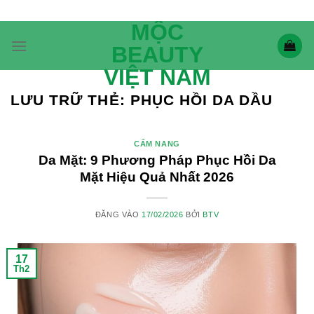
Bỏ
qua
MỘC
nội
BEAUTY
dung
VIỆT NAM
LƯU TRỮ THẺ:
PHỤC HỒI DA DẦU
CẨM NANG
Da Mặt: 9 Phương Pháp Phục Hồi Da
Mặt Hiệu Quả Nhất 2026
ĐĂNG VÀO
17/02/2026
BỞI
BTV
17
Th2