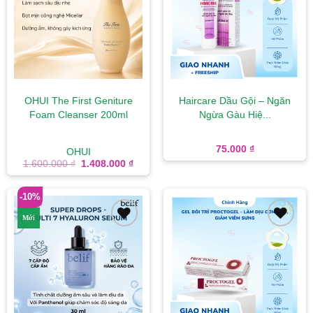
wishlist
wishlist
OHUI The First Geniture
Haircare Dầu Gội – Ngăn
Foam Cleanser 200ml
Ngừa Gàu Hiệ...
75.000
₫
OHUI
Giá
Giá
1.600.000
₫
1.408.000
₫
gốc
hiện
là:
tại
1.600.000 ₫.
là:
-10%
1.408.000 ₫.
Mới
Add to
Add to
wishlist
wishlist