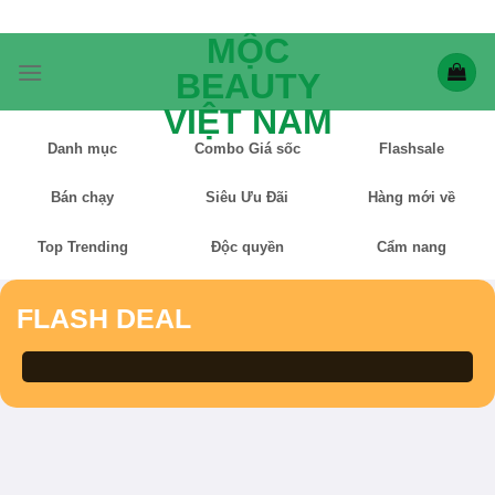
Bỏ
qua
MỘC
nội
BEAUTY
dung
VIỆT NAM
Danh mục
Combo Giá sốc
Flashsale
Bán chạy
Siêu Ưu Đãi
Hàng mới về
Top Trending
Độc quyền
Cẩm nang
FLASH DEAL