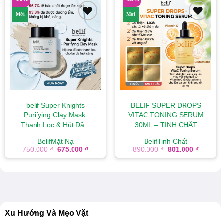
Mới
Mới
Add to
Add to
wishlist
wishlist
belif Super Knights
BELIF SUPER DROPS
Purifying Clay Mask:
VITAC TONING SERUM
Thanh Lọc & Hút Dầ...
30ML – TINH CHẤT
VITAMIN C & ...
Belif
Mặt Nạ
Belif
Tinh Chất
Giá
Giá
Giá
Giá
750.000
₫
675.000
₫
890.000
₫
801.000
₫
gốc
hiện
gốc
hiện
là:
tại
là:
tại
750.000 ₫.
là:
890.000 ₫.
là:
675.000 ₫.
801.00
Xu Hướng Và Mẹo Vặt