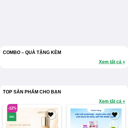
COMBO – QUÀ TẶNG KÈM
Xem tất cả +
TOP SẢN PHẨM CHO BẠN
Xem tất cả +
-12%
Mới
Add to
Add to