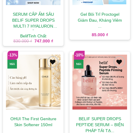
SERUM CẤP ẨM SÂU
Gel Bôi Trĩ Proctogel
BELIF SUPER DROPS
Giảm Đau, Kháng Viêm
MULTI 7 HYALURON
...
MỀ...
85.000
₫
Belif
Tinh Chất
Giá
Giá
830.000
₫
747.000
₫
gốc
hiện
là:
tại
830.000 ₫.
là:
-13%
-10%
747.000 ₫.
Mới
Mới
Add to
Add to
wishlist
wishlist
OHUI The First Geniture
BELIF SUPER DROPS
Skin Softener 150ml
PEPTIDE SERUM – BIỆN
PHÁP TÁI TẠ...