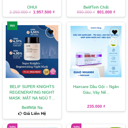
OHUI
Belif
Tinh Chất
Giá
Giá
Giá
Giá
2.250.000
₫
1.957.500
₫
890.000
₫
801.000
₫
gốc
hiện
gốc
hiện
là:
tại
là:
tại
2.250.000 ₫.
là:
890.000 ₫.
là:
Mới
1.957.500 ₫.
801.00
Add to
Add to
wishlist
wishlist
BELIF SUPER KNIGHTS
Haircare Dầu Gội – Ngăn
REGENERATING NIGHT
Gàu, Vảy Nế...
MASK: MẶT NẠ NGỦ TÁI
...
235.000
₫
Belif
Mặt Nạ
Giá Liên Hệ
-10%
-10%