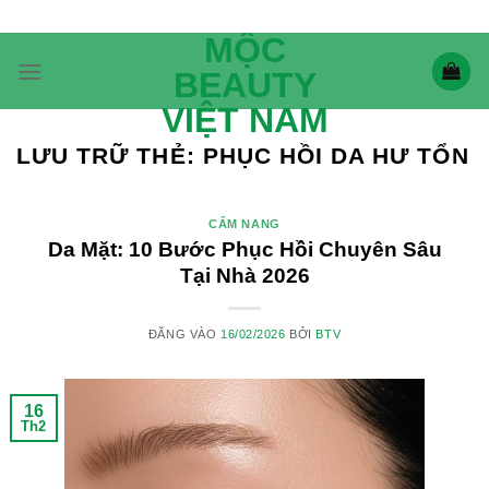
Bỏ
qua
MỘC
nội
BEAUTY
dung
VIỆT NAM
LƯU TRỮ THẺ:
PHỤC HỒI DA HƯ TỔN
CẨM NANG
Da Mặt: 10 Bước Phục Hồi Chuyên Sâu
Tại Nhà 2026
ĐĂNG VÀO
16/02/2026
BỞI
BTV
16
Th2