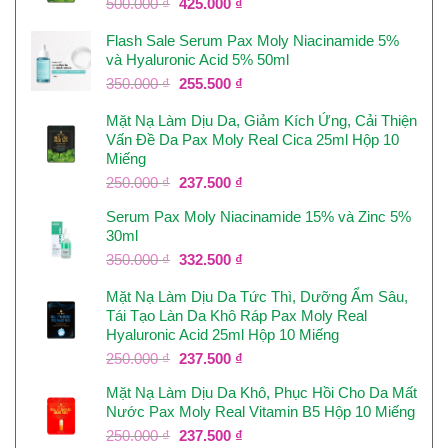
Giá
Giá
500.000
₫
425.000
₫
gốc
hiện
Flash Sale Serum Pax Moly Niacinamide 5%
là:
tại
và Hyaluronic Acid 5% 50ml
500.000 ₫.
là:
425.000 ₫.
Giá
Giá
350.000
₫
255.500
₫
gốc
hiện
Mặt Nạ Làm Dịu Da, Giảm Kích Ứng, Cải Thiện
là:
tại
Vấn Đề Da Pax Moly Real Cica 25ml Hộp 10
350.000 ₫.
là:
Miếng
255.500 ₫.
Giá
Giá
250.000
₫
237.500
₫
gốc
hiện
Serum Pax Moly Niacinamide 15% và Zinc 5%
là:
tại
30ml
250.000 ₫.
là:
237.500 ₫.
Giá
Giá
350.000
₫
332.500
₫
gốc
hiện
Mặt Nạ Làm Dịu Da Tức Thì, Dưỡng Ẩm Sâu,
là:
tại
Tái Tạo Làn Da Khô Ráp Pax Moly Real
350.000 ₫.
là:
Hyaluronic Acid 25ml Hộp 10 Miếng
332.500 ₫.
Giá
Giá
250.000
₫
237.500
₫
gốc
hiện
Mặt Nạ Làm Dịu Da Khô, Phục Hồi Cho Da Mất
là:
tại
Nước Pax Moly Real Vitamin B5 Hộp 10 Miếng
250.000 ₫.
là:
237.500 ₫.
Giá
Giá
250.000
₫
237.500
₫