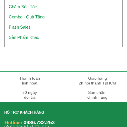
Chăm Sóc Tóc
Combo - Quà Tặng
Flash Sales
Sản Phẩm Khác
Thanh toán
Giao hàng
linh hoạt
2h nội thành TpHCM
30 ngày
Sản phẩm
đổi trả
chính hãng
HỖ TRỢ KHÁCH HÀNG
Hotline:
0986.732.253
(từ 08-20h kể cả T7, CN)