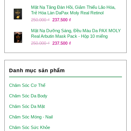
gốc
hiện
Mặt Nạ Tăng Đàn Hồi, Giảm Thiểu Lão Hóa,
là:
tại
Trẻ Hóa Làn DaPax Moly Real Retinol
250.000 ₫.
là:
237.500 ₫.
Giá
Giá
250.000
₫
237.500
₫
gốc
hiện
Mặt Nạ Dưỡng Sáng, Đều Màu Da PAX MOLY
là:
tại
Real Arbutin Mask Pack - Hộp 10 miếng
250.000 ₫.
là:
237.500 ₫.
Giá
Giá
250.000
₫
237.500
₫
gốc
hiện
là:
tại
250.000 ₫.
là:
237.500 ₫.
Danh mục sản phẩm
Chăm Sóc Cơ Thể
Chăm Sóc Da Body
Chăm Sóc Da Mặt
Chăm Sóc Móng - Nail
Chăm Sóc Sức Khỏe