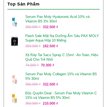
Top Sản Phẩm
Serum Pax Moly Hyaluronic Acid 10% và
Vitamin B5 3% 30ml
Giá
Giá
350.000
₫
332.500
₫
gốc
hiện
Flash Sale Mặt Nạ Dưỡng Ẩm Sâu PAX MOLY
là:
tại
Super Aqua Hộp 10 Miếng
350.000 ₫.
là:
332.500 ₫.
Giá
Giá
250.000
₫
182.500
₫
gốc
hiện
Xịt Ráy Tai Saco Spray C 15ml - An Toàn, Hiệu
là:
tại
Quả Cho Trẻ Nhỏ
250.000 ₫.
là:
182.500 ₫.
Giá
Giá
74.000
₫
70.300
₫
gốc
hiện
Serum Pax Moly Collagen 15% và Vitamin B5
là:
tại
5% 30ml
74.000 ₫.
là:
70.300 ₫.
Giá
Giá
350.000
₫
332.500
₫
gốc
hiện
Độc Quyền Deal - Serum Pax Moly Vitamin C
là:
tại
15% và Vitamin B5 5% 30ml
350.000 ₫.
là:
332.500 ₫.
Giá
Giá
350.000
₫
210.000
₫