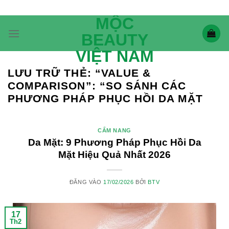
Bỏ
qua
MỘC
nội
BEAUTY
dung
VIỆT NAM
LƯU TRỮ THẺ:
“VALUE &
COMPARISON”: “SO SÁNH CÁC
PHƯƠNG PHÁP PHỤC HỒI DA MẶT
CẨM NANG
Da Mặt: 9 Phương Pháp Phục Hồi Da
Mặt Hiệu Quả Nhất 2026
ĐĂNG VÀO
17/02/2026
BỞI
BTV
17
Th2