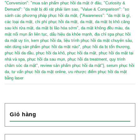
"Conversion": "mua sản phẩm phục hồi da mặt ở đâu
,
"Curiosity &
Demand": "da mặt bị đỏ rát phải làm sao
,
"Value & Comparison": "so
sánh các phương pháp phục hồi da mặt
,
{"Awareness": "da mặt là gì
,
các loại da mặt
,
chi phí phục hồi da mặt
,
da mặt
,
da mặt bị khô căng
sau khi rửa mặt
,
da mặt bị lão hóa sớm"
,
da mặt không đều màu
,
da
mặt nổi mụn ẩn liên tục
,
dấu hiệu da khỏe mạnh
,
địa chỉ spa phục hồi
da mặt uy tín
,
kem phục hồi da
,
liệu trình phục hồi da mặt chuyên sâu
,
nên dùng sản phẩm phục hồi da mặt nào"
,
phục hồi da bị tổn thương
,
phục hồi da dầu
,
phục hồi da khô
,
phục hồi da mặt
,
phục hồi da mặt tại
nhà và spa
,
phục hồi da sau mụn
,
phục hồi da treatment
,
quy trình
chăm sóc da mặt"
,
review sản phẩm phục hồi da mặt"}
,
serum phục hồi
da
,
tư vấn phục hồi da mặt online
,
ưu nhược điểm phục hồi da mặt
bằng laser
Giỏ hàng