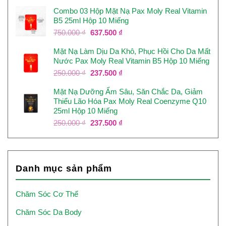
gốc
hiện
Combo 03 Hộp Mặt Nạ Pax Moly Real Vitamin
là:
tại
B5 25ml Hộp 10 Miếng
350.000 ₫.
là:
210.000 ₫.
Giá
Giá
750.000
₫
637.500
₫
gốc
hiện
Mặt Nạ Làm Dịu Da Khô, Phục Hồi Cho Da Mất
là:
tại
Nước Pax Moly Real Vitamin B5 Hộp 10 Miếng
750.000 ₫.
là:
637.500 ₫.
Giá
Giá
250.000
₫
237.500
₫
gốc
hiện
Mặt Nạ Dưỡng Ẩm Sâu, Săn Chắc Da, Giảm
là:
tại
Thiểu Lão Hóa Pax Moly Real Coenzyme Q10
250.000 ₫.
là:
25ml Hộp 10 Miếng
237.500 ₫.
Giá
Giá
250.000
₫
237.500
₫
gốc
hiện
là:
tại
250.000 ₫.
là:
237.500 ₫.
Danh mục sản phẩm
Chăm Sóc Cơ Thể
Chăm Sóc Da Body