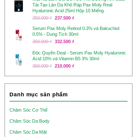
Tái Tạo Làn Da Khô Ráp Pax Moly Real
350.000 ₫.
là:
Hyaluronic Acid 25ml Hộp 10 Miếng
332.500 ₫.
Giá
Giá
250.000
₫
237.500
₫
gốc
hiện
Serum Pax Moly Retinol 0.3% và Bakuchiol
là:
tại
0.5% - Dung Tích 30ml
250.000 ₫.
là:
237.500 ₫.
Giá
Giá
350.000
₫
332.500
₫
gốc
hiện
Độc Quyền Deal - Serum Pax Moly Hyaluronic
là:
tại
Acid 10% và Vitamin B5 3% 30ml
350.000 ₫.
là:
332.500 ₫.
Giá
Giá
350.000
₫
210.000
₫
gốc
hiện
là:
tại
350.000 ₫.
là:
210.000 ₫.
Danh mục sản phẩm
Chăm Sóc Cơ Thể
Chăm Sóc Da Body
Chăm Sóc Da Mặt