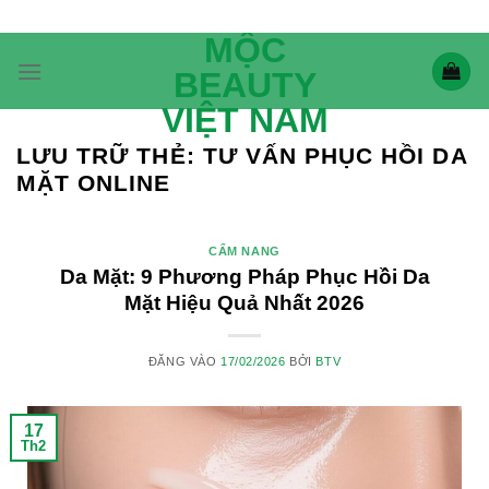
Bỏ
qua
MỘC
nội
BEAUTY
dung
VIỆT NAM
LƯU TRỮ THẺ:
TƯ VẤN PHỤC HỒI DA
MẶT ONLINE
CẨM NANG
Da Mặt: 9 Phương Pháp Phục Hồi Da
Mặt Hiệu Quả Nhất 2026
ĐĂNG VÀO
17/02/2026
BỞI
BTV
17
Th2