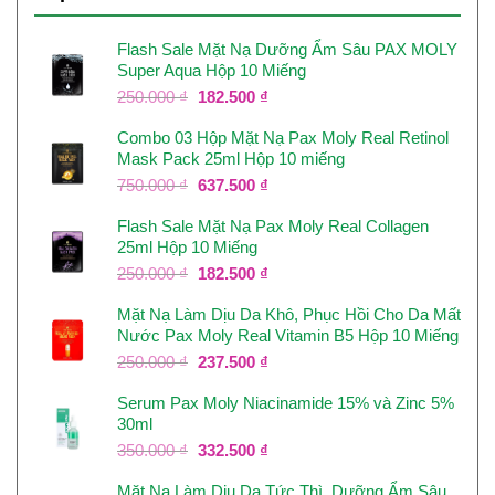
Flash Sale Mặt Nạ Dưỡng Ẩm Sâu PAX MOLY
Super Aqua Hộp 10 Miếng
Giá
Giá
250.000
₫
182.500
₫
gốc
hiện
Combo 03 Hộp Mặt Nạ Pax Moly Real Retinol
là:
tại
Mask Pack 25ml Hộp 10 miếng
250.000 ₫.
là:
182.500 ₫.
Giá
Giá
750.000
₫
637.500
₫
gốc
hiện
Flash Sale Mặt Nạ Pax Moly Real Collagen
là:
tại
25ml Hộp 10 Miếng
750.000 ₫.
là:
637.500 ₫.
Giá
Giá
250.000
₫
182.500
₫
gốc
hiện
Mặt Nạ Làm Dịu Da Khô, Phục Hồi Cho Da Mất
là:
tại
Nước Pax Moly Real Vitamin B5 Hộp 10 Miếng
250.000 ₫.
là:
182.500 ₫.
Giá
Giá
250.000
₫
237.500
₫
gốc
hiện
Serum Pax Moly Niacinamide 15% và Zinc 5%
là:
tại
30ml
250.000 ₫.
là:
237.500 ₫.
Giá
Giá
350.000
₫
332.500
₫
gốc
hiện
Mặt Nạ Làm Dịu Da Tức Thì, Dưỡng Ẩm Sâu,
là:
tại