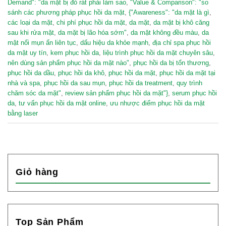
Demand": "da mặt bị đỏ rát phải làm sao
,
"Value & Comparison": "so
sánh các phương pháp phục hồi da mặt
,
{"Awareness": "da mặt là gì
,
các loại da mặt
,
chi phí phục hồi da mặt
,
da mặt
,
da mặt bị khô căng
sau khi rửa mặt
,
da mặt bị lão hóa sớm"
,
da mặt không đều màu
,
da
mặt nổi mụn ẩn liên tục
,
dấu hiệu da khỏe mạnh
,
địa chỉ spa phục hồi
da mặt uy tín
,
kem phục hồi da
,
liệu trình phục hồi da mặt chuyên sâu
,
nên dùng sản phẩm phục hồi da mặt nào"
,
phục hồi da bị tổn thương
,
phục hồi da dầu
,
phục hồi da khô
,
phục hồi da mặt
,
phục hồi da mặt tại
nhà và spa
,
phục hồi da sau mụn
,
phục hồi da treatment
,
quy trình
chăm sóc da mặt"
,
review sản phẩm phục hồi da mặt"}
,
serum phục hồi
da
,
tư vấn phục hồi da mặt online
,
ưu nhược điểm phục hồi da mặt
bằng laser
Giỏ hàng
Top Sản Phẩm