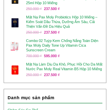
25ml Hộp 10 Miếng
237.500 ₫.
Giá
Giá
250.000
₫
237.500
₫
gốc
hiện
Mặt Nạ Pax Moly Probiotics Hộp 10 Miếng –
là:
tại
Kiểm Soát Dầu Thừa, Dưỡng Ẩm Sâu, Cải
250.000 ₫.
là:
Thiện Vấn Đề Da Hiệu Quả
237.500 ₫.
Giá
Giá
250.000
₫
237.500
₫
gốc
hiện
Combo 02 Tuýp Kem Chống Nắng Toàn Diện
là:
tại
Pax Moly Daily Tone Up Vitamin Cica
250.000 ₫.
là:
Sunscreen Cream
237.500 ₫.
Giá
Giá
700.000
₫
595.000
₫
gốc
hiện
Mặt Nạ Làm Dịu Da Khô, Phục Hồi Cho Da Mất
là:
tại
Nước Pax Moly Real Vitamin B5 Hộp 10 Miếng
700.000 ₫.
là:
595.000 ₫.
Giá
Giá
250.000
₫
237.500
₫
gốc
hiện
là:
tại
250.000 ₫.
là:
237.500 ₫.
Danh mục sản phẩm