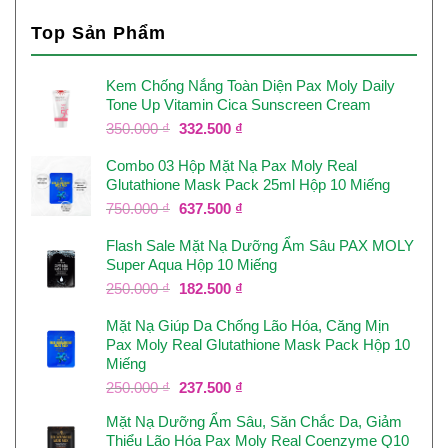
Top Sản Phẩm
Kem Chống Nắng Toàn Diện Pax Moly Daily
Tone Up Vitamin Cica Sunscreen Cream
Giá
Giá
350.000
₫
332.500
₫
gốc
hiện
Combo 03 Hộp Mặt Nạ Pax Moly Real
là:
tại
Glutathione Mask Pack 25ml Hộp 10 Miếng
350.000 ₫.
là:
332.500 ₫.
Giá
Giá
750.000
₫
637.500
₫
gốc
hiện
Flash Sale Mặt Nạ Dưỡng Ẩm Sâu PAX MOLY
là:
tại
Super Aqua Hộp 10 Miếng
750.000 ₫.
là:
637.500 ₫.
Giá
Giá
250.000
₫
182.500
₫
gốc
hiện
Mặt Nạ Giúp Da Chống Lão Hóa, Căng Mịn
là:
tại
Pax Moly Real Glutathione Mask Pack Hộp 10
250.000 ₫.
là:
Miếng
182.500 ₫.
Giá
Giá
250.000
₫
237.500
₫
gốc
hiện
Mặt Nạ Dưỡng Ẩm Sâu, Săn Chắc Da, Giảm
là:
tại
Thiểu Lão Hóa Pax Moly Real Coenzyme Q10
250.000 ₫.
là: