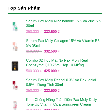
Top Sản Phẩm
Serum Pax Moly Niacinamide 15% và Zinc 5%
30ml
Giá
Giá
350.000
₫
332.500
₫
gốc
hiện
Serum Pax Moly Collagen 15% và Vitamin B5
là:
tại
5% 30ml
350.000 ₫.
là:
332.500 ₫.
Giá
Giá
350.000
₫
332.500
₫
gốc
hiện
Combo 02 Hộp Mặt Nạ Pax Moly Real
là:
tại
Coenzyme Q10 25ml Hộp 10 Miếng
350.000 ₫.
là:
332.500 ₫.
Giá
Giá
500.000
₫
425.000
₫
gốc
hiện
Serum Pax Moly Retinol 0.3% và Bakuchiol
là:
tại
0.5% - Dung Tích 30ml
500.000 ₫.
là:
425.000 ₫.
Giá
Giá
350.000
₫
332.500
₫
gốc
hiện
Kem Chống Nắng Toàn Diện Pax Moly Daily
là:
tại
Tone Up Vitamin Cica Sunscreen Cream
350.000 ₫.
là:
332.500 ₫.
Giá
Giá