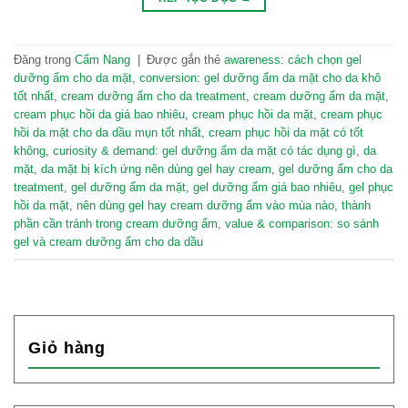
Đăng trong
Cẩm Nang
|
Được gắn thẻ
awareness: cách chọn gel
dưỡng ẩm cho da mặt
,
conversion: gel dưỡng ẩm da mặt cho da khô
tốt nhất
,
cream dưỡng ẩm cho da treatment
,
cream dưỡng ẩm da mặt
,
cream phục hồi da giá bao nhiêu
,
cream phục hồi da mặt
,
cream phục
hồi da mặt cho da dầu mụn tốt nhất
,
cream phục hồi da mặt có tốt
không
,
curiosity & demand: gel dưỡng ẩm da mặt có tác dụng gì
,
da
mặt
,
da mặt bị kích ứng nên dùng gel hay cream
,
gel dưỡng ẩm cho da
treatment
,
gel dưỡng ẩm da mặt
,
gel dưỡng ẩm giá bao nhiêu
,
gel phục
hồi da mặt
,
nên dùng gel hay cream dưỡng ẩm vào mùa nào
,
thành
phần cần tránh trong cream dưỡng ẩm
,
value & comparison: so sánh
gel và cream dưỡng ẩm cho da dầu
Giỏ hàng