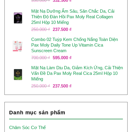
350.000
₫
332.500
₫
gốc
hiện
Mặt Nạ Dưỡng Ẩm Sâu, Săn Chắc Da, Cải
là:
tại
Thiện Độ Đàn Hồi Pax Moly Real Collagen
350.000 ₫.
là:
25ml Hộp 10 Miếng
332.500 ₫.
Giá
Giá
250.000
₫
237.500
₫
gốc
hiện
Combo 02 Tuýp Kem Chống Nắng Toàn Diện
là:
tại
Pax Moly Daily Tone Up Vitamin Cica
250.000 ₫.
là:
Sunscreen Cream
237.500 ₫.
Giá
Giá
700.000
₫
595.000
₫
gốc
hiện
Mặt Nạ Làm Dịu Da, Giảm Kích Ứng, Cải Thiện
là:
tại
Vấn Đề Da Pax Moly Real Cica 25ml Hộp 10
700.000 ₫.
là:
Miếng
595.000 ₫.
Giá
Giá
250.000
₫
237.500
₫
gốc
hiện
là:
tại
250.000 ₫.
là:
237.500 ₫.
Danh mục sản phẩm
Chăm Sóc Cơ Thể