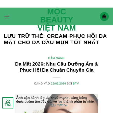
Bỏ
qua
MỘC
nội
BEAUTY
dung
VIỆT NAM
LƯU TRỮ THẺ:
CREAM PHỤC HỒI DA
MẶT CHO DA DẦU MỤN TỐT NHẤT
CẨM NANG
Da Mặt 2026: Nhu Cầu Dưỡng Ẩm &
Phục Hồi Da Chuẩn Chuyên Gia
ĐĂNG VÀO
22/02/2026
BỞI
BTV
22
Th2