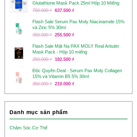
Glutathione Mask Pack 25ml Hộp 10 Miếng
250.000 ₫.
là:
237.500 ₫.
Giá
Giá
750.000
₫
637.500
₫
gốc
hiện
Flash Sale Serum Pax Moly Niacinamide 15%
là:
tại
và Zinc 5% 30ml
750.000 ₫.
là:
637.500 ₫.
Giá
Giá
350.000
₫
255.500
₫
gốc
hiện
Flash Sale Mặt Nạ PAX MOLY Real Arbutin
là:
tại
Mask Pack - Hộp 10 miếng
350.000 ₫.
là:
255.500 ₫.
Giá
Giá
250.000
₫
182.500
₫
gốc
hiện
Độc Quyền Deal - Serum Pax Moly Collagen
là:
tại
15% và Vitamin B5 5% 30ml
250.000 ₫.
là:
182.500 ₫.
Giá
Giá
350.000
₫
210.000
₫
gốc
hiện
là:
tại
350.000 ₫.
là:
210.000 ₫.
Danh mục sản phẩm
Chăm Sóc Cơ Thể