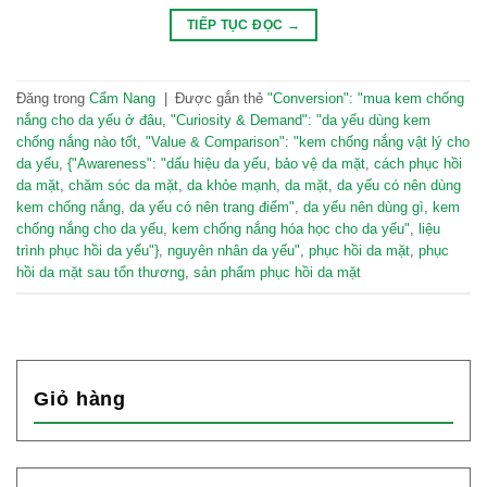
TIẾP TỤC ĐỌC
→
Đăng trong
Cẩm Nang
|
Được gắn thẻ
"Conversion": "mua kem chống
nắng cho da yếu ở đâu
,
"Curiosity & Demand": "da yếu dùng kem
chống nắng nào tốt
,
"Value & Comparison": "kem chống nắng vật lý cho
da yếu
,
{"Awareness": "dấu hiệu da yếu
,
bảo vệ da mặt
,
cách phục hồi
da mặt
,
chăm sóc da mặt
,
da khỏe mạnh
,
da mặt
,
da yếu có nên dùng
kem chống nắng
,
da yếu có nên trang điểm"
,
da yếu nên dùng gì
,
kem
chống nắng cho da yếu
,
kem chống nắng hóa học cho da yếu"
,
liệu
trình phục hồi da yếu"}
,
nguyên nhân da yếu"
,
phục hồi da mặt
,
phục
hồi da mặt sau tổn thương
,
sản phẩm phục hồi da mặt
Giỏ hàng