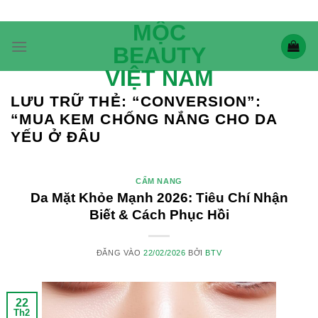
Bỏ
qua
MỘC
nội
BEAUTY
dung
VIỆT NAM
LƯU TRỮ THẺ:
“CONVERSION”:
“MUA KEM CHỐNG NẮNG CHO DA
YẾU Ở ĐÂU
CẨM NANG
Da Mặt Khỏe Mạnh 2026: Tiêu Chí Nhận
Biết & Cách Phục Hồi
ĐĂNG VÀO
22/02/2026
BỞI
BTV
22
Th2