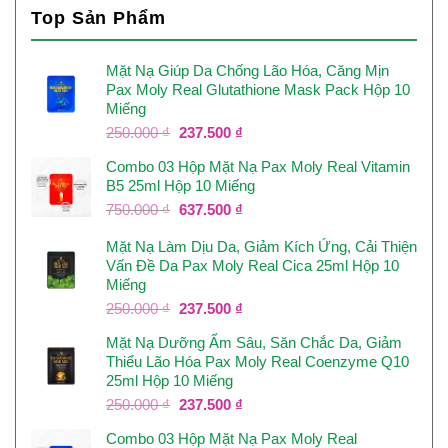
Top Sản Phẩm
Mặt Nạ Giúp Da Chống Lão Hóa, Căng Mịn
Pax Moly Real Glutathione Mask Pack Hộp 10
Miếng
Giá
Giá
250.000
₫
237.500
₫
gốc
hiện
Combo 03 Hộp Mặt Nạ Pax Moly Real Vitamin
là:
tại
B5 25ml Hộp 10 Miếng
250.000 ₫.
là:
237.500 ₫.
Giá
Giá
750.000
₫
637.500
₫
gốc
hiện
Mặt Nạ Làm Dịu Da, Giảm Kích Ứng, Cải Thiện
là:
tại
Vấn Đề Da Pax Moly Real Cica 25ml Hộp 10
750.000 ₫.
là:
Miếng
637.500 ₫.
Giá
Giá
250.000
₫
237.500
₫
gốc
hiện
Mặt Nạ Dưỡng Ẩm Sâu, Săn Chắc Da, Giảm
là:
tại
Thiểu Lão Hóa Pax Moly Real Coenzyme Q10
250.000 ₫.
là:
25ml Hộp 10 Miếng
237.500 ₫.
Giá
Giá
250.000
₫
237.500
₫
gốc
hiện
Combo 03 Hộp Mặt Nạ Pax Moly Real
là:
tại