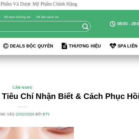
m Và Dược Mỹ Phẩm Chính Hãng
#3 kem dưỡng da
#4 làm sạch da
08:00 - 20:
DEALS ĐỘC QUYỀN
THƯƠNG HIỆU
SPA LIÊN
CẨM NANG
Tiêu Chí Nhận Biết & Cách Phục Hồ
ĂNG VÀO
22/02/2026
BỞI
BTV