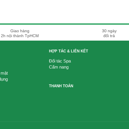
Giao hàng
30 ngày
2h nội thành TpHCM
đổi trả
HỢP TÁC & LIÊN KẾT
Đối tác Spa
Cẩm nang
 mật
dụng
THANH TOÁN