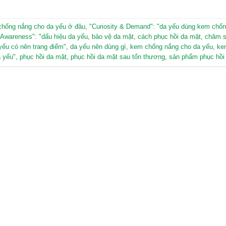
chống nắng cho da yếu ở đâu
,
"Curiosity & Demand": "da yếu dùng kem chố
"Awareness": "dấu hiệu da yếu
,
bảo vệ da mặt
,
cách phục hồi da mặt
,
chăm s
yếu có nên trang điểm"
,
da yếu nên dùng gì
,
kem chống nắng cho da yếu
,
ke
 yếu"
,
phục hồi da mặt
,
phục hồi da mặt sau tổn thương
,
sản phẩm phục hồi