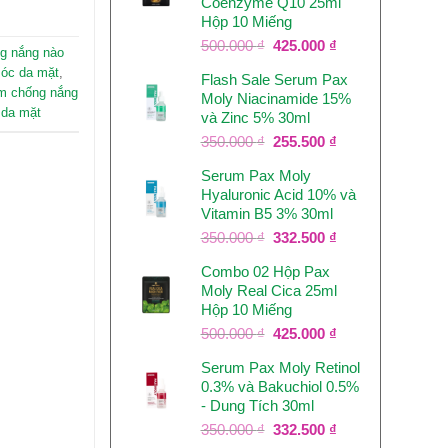
Coenzyme Q10 25ml
237.500 ₫.
Hộp 10 Miếng
Giá
Giá
500.000
₫
425.000
₫
ng nắng nào
gốc
hiện
óc da mặt
,
Flash Sale Serum Pax
là:
tại
m chống nắng
Moly Niacinamide 15%
500.000 ₫.
là:
 da mặt
và Zinc 5% 30ml
425.000 ₫.
Giá
Giá
350.000
₫
255.500
₫
gốc
hiện
Serum Pax Moly
là:
tại
Hyaluronic Acid 10% và
350.000 ₫.
là:
Vitamin B5 3% 30ml
255.500 ₫.
Giá
Giá
350.000
₫
332.500
₫
gốc
hiện
Combo 02 Hộp Pax
là:
tại
Moly Real Cica 25ml
350.000 ₫.
là:
Hộp 10 Miếng
332.500 ₫.
Giá
Giá
500.000
₫
425.000
₫
gốc
hiện
Serum Pax Moly Retinol
là:
tại
0.3% và Bakuchiol 0.5%
500.000 ₫.
là:
- Dung Tích 30ml
425.000 ₫.
Giá
Giá
350.000
₫
332.500
₫
gốc
hiện