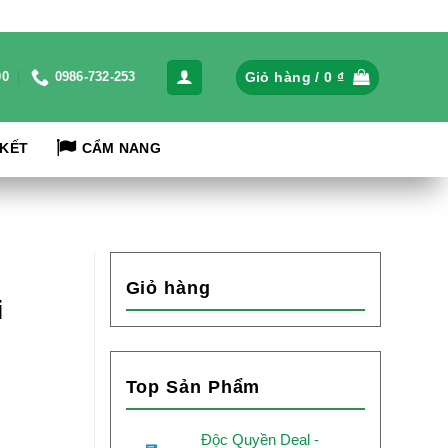
Giỏ hàng /
0
₫
00
0986-732-253
 KẾT
CẨM NANG
Giỏ hàng
i
Top Sản Phẩm
Độc Quyền Deal -