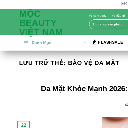
Bỏ
Chào mừng đến với Mộc Beauty - Mỹ Phẩ
qua
MỘC
#1 kem body
#2 dầu gội
nội
BEAUTY
Tìm
dung
kiếm:
VIỆT NAM
FLASHSALE
Danh Mục
LƯU TRỮ THẺ:
BẢO VỆ DA MẶT
Da Mặt Khỏe Mạnh 2026: 
Đ
22