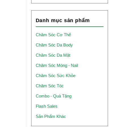
là:
tại
350.000 ₫.
là:
332.500 ₫.
Danh mục sản phẩm
Chăm Sóc Cơ Thể
Chăm Sóc Da Body
Chăm Sóc Da Mặt
Chăm Sóc Móng - Nail
Chăm Sóc Sức Khỏe
Chăm Sóc Tóc
Combo - Quà Tặng
Flash Sales
Sản Phẩm Khác