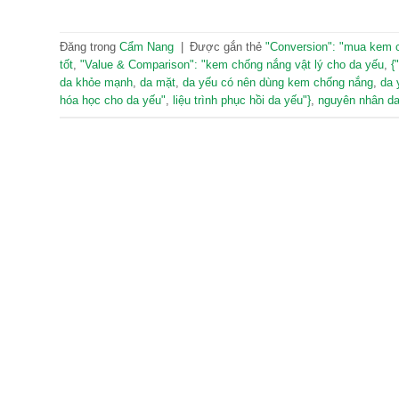
Đăng trong
Cẩm Nang
|
Được gắn thẻ
"Conversion": "mua kem 
tốt
,
"Value & Comparison": "kem chống nắng vật lý cho da yếu
,
{
da khỏe mạnh
,
da mặt
,
da yếu có nên dùng kem chống nắng
,
da 
hóa học cho da yếu"
,
liệu trình phục hồi da yếu"}
,
nguyên nhân da