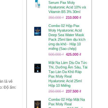
Serum Pax Moly
Hyaluronic Acid 10% và
Vitamin B5 3% 30ml
Giá
Giá
350.000
₫
210.000
₫
gốc
hiện
Combo 02 Hộp Pax
là:
tại
Moly Hyaluronic Acid
350.000 ₫.
là:
Deep Sea Water Mask
210.000 ₫.
Pack 25ml làm dịu kích
ứng da khô - Hộp 10
miếng (Sao chép)
Giá
Giá
500.000
₫
425.000
₫
gốc
hiện
Mặt Nạ Làm Dịu Da Tức
là:
tại
Thì, Dưỡng Ẩm Sâu, Tái
500.000 ₫.
là:
Tạo Làn Da Khô Ráp
425.000 ₫.
Pax Moly Real
Hyaluronic Acid 25ml
n là vẻ
Hộp 10 Miếng
ào: Độ ẩm:
Giá
Giá
250.000
₫
237.500
₫
gốc
hiện
Combo 02 Hộp Mặt Nạ
là:
tại
Pax Moly Real
250.000 ₫.
là: