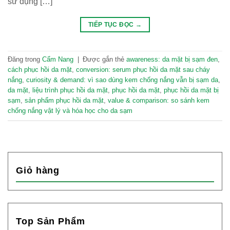
sử dụng […]
TIẾP TỤC ĐỌC
→
Đăng trong
Cẩm Nang
|
Được gắn thẻ
awareness: da mặt bị sạm đen
,
cách phục hồi da mặt
,
conversion: serum phục hồi da mặt sau cháy
nắng
,
curiosity & demand: vì sao dùng kem chống nắng vẫn bị sạm da
,
da mặt
,
liệu trình phục hồi da mặt
,
phục hồi da mặt
,
phục hồi da mặt bị
sạm
,
sản phẩm phục hồi da mặt
,
value & comparison: so sánh kem
chống nắng vật lý và hóa học cho da sạm
Giỏ hàng
Top Sản Phẩm