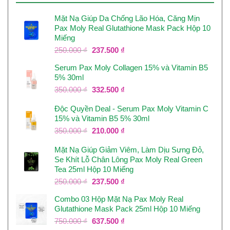
Mặt Nạ Giúp Da Chống Lão Hóa, Căng Mịn
Pax Moly Real Glutathione Mask Pack Hộp 10
Miếng
Giá
Giá
250.000
₫
237.500
₫
gốc
hiện
Serum Pax Moly Collagen 15% và Vitamin B5
là:
tại
5% 30ml
250.000 ₫.
là:
237.500 ₫.
Giá
Giá
350.000
₫
332.500
₫
gốc
hiện
Độc Quyền Deal - Serum Pax Moly Vitamin C
là:
tại
15% và Vitamin B5 5% 30ml
350.000 ₫.
là:
332.500 ₫.
Giá
Giá
350.000
₫
210.000
₫
gốc
hiện
Mặt Nạ Giúp Giảm Viêm, Làm Dịu Sưng Đỏ,
là:
tại
Se Khít Lỗ Chân Lông Pax Moly Real Green
350.000 ₫.
là:
Tea 25ml Hộp 10 Miếng
210.000 ₫.
Giá
Giá
250.000
₫
237.500
₫
gốc
hiện
Combo 03 Hộp Mặt Nạ Pax Moly Real
là:
tại
Glutathione Mask Pack 25ml Hộp 10 Miếng
250.000 ₫.
là:
237.500 ₫.
Giá
Giá
750.000
₫
637.500
₫