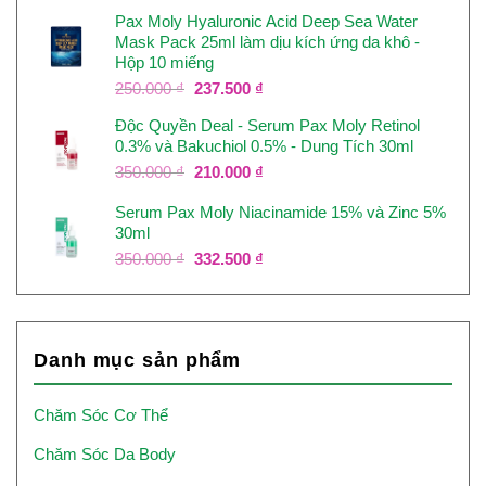
gốc
hiện
Pax Moly Hyaluronic Acid Deep Sea Water
là:
tại
Mask Pack 25ml làm dịu kích ứng da khô -
750.000 ₫.
là:
Hộp 10 miếng
637.500 ₫.
Giá
Giá
250.000
₫
237.500
₫
gốc
hiện
Độc Quyền Deal - Serum Pax Moly Retinol
là:
tại
0.3% và Bakuchiol 0.5% - Dung Tích 30ml
250.000 ₫.
là:
237.500 ₫.
Giá
Giá
350.000
₫
210.000
₫
gốc
hiện
Serum Pax Moly Niacinamide 15% và Zinc 5%
là:
tại
30ml
350.000 ₫.
là:
210.000 ₫.
Giá
Giá
350.000
₫
332.500
₫
gốc
hiện
là:
tại
350.000 ₫.
là:
332.500 ₫.
Danh mục sản phẩm
Chăm Sóc Cơ Thể
Chăm Sóc Da Body