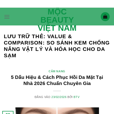
Bỏ
qua
MỘC
nội
BEAUTY
dung
VIỆT NAM
LƯU TRỮ THẺ:
VALUE &
COMPARISON: SO SÁNH KEM CHỐNG
NẮNG VẬT LÝ VÀ HÓA HỌC CHO DA
SẠM
CẨM NANG
5 Dấu Hiệu & Cách Phục Hồi Da Mặt Tại
Nhà 2026 Chuẩn Chuyên Gia
ĐĂNG VÀO
23/02/2026
BỞI
BTV