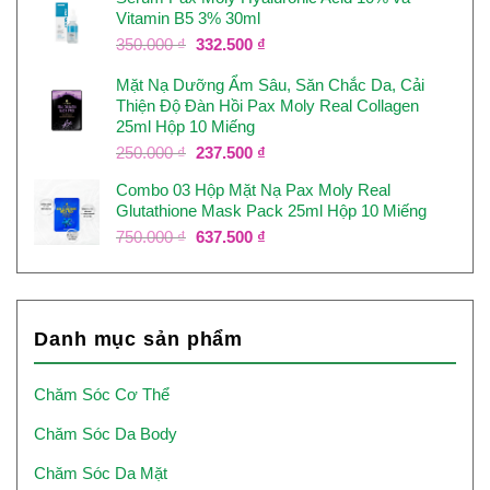
Vitamin B5 3% 30ml
250.000 ₫.
là:
237.500 ₫.
Giá
Giá
350.000
₫
332.500
₫
gốc
hiện
Mặt Nạ Dưỡng Ẩm Sâu, Săn Chắc Da, Cải
là:
tại
Thiện Độ Đàn Hồi Pax Moly Real Collagen
350.000 ₫.
là:
25ml Hộp 10 Miếng
332.500 ₫.
Giá
Giá
250.000
₫
237.500
₫
gốc
hiện
Combo 03 Hộp Mặt Nạ Pax Moly Real
là:
tại
Glutathione Mask Pack 25ml Hộp 10 Miếng
250.000 ₫.
là:
237.500 ₫.
Giá
Giá
750.000
₫
637.500
₫
gốc
hiện
là:
tại
750.000 ₫.
là:
637.500 ₫.
Danh mục sản phẩm
Chăm Sóc Cơ Thể
Chăm Sóc Da Body
Chăm Sóc Da Mặt