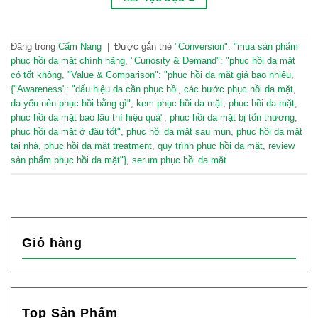
Đăng trong
Cẩm Nang
|
Được gắn thẻ
"Conversion": "mua sản phẩm
phục hồi da mặt chính hãng
,
"Curiosity & Demand": "phục hồi da mặt
có tốt không
,
"Value & Comparison": "phục hồi da mặt giá bao nhiêu
,
{"Awareness": "dấu hiệu da cần phục hồi
,
các bước phục hồi da mặt
,
da yếu nên phục hồi bằng gì"
,
kem phục hồi da mặt
,
phục hồi da mặt
,
phục hồi da mặt bao lâu thì hiệu quả"
,
phục hồi da mặt bị tổn thương
,
phục hồi da mặt ở đâu tốt"
,
phục hồi da mặt sau mụn
,
phục hồi da mặt
tại nhà
,
phục hồi da mặt treatment
,
quy trình phục hồi da mặt
,
review
sản phẩm phục hồi da mặt"}
,
serum phục hồi da mặt
Giỏ hàng
Top Sản Phẩm