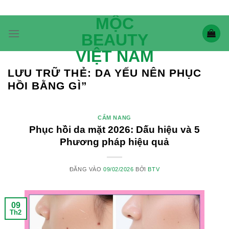
Bỏ
qua
MỘC
nội
BEAUTY
dung
VIỆT NAM
LƯU TRỮ THẺ:
DA YẾU NÊN PHỤC
HỒI BẰNG GÌ”
CẨM NANG
Phục hồi da mặt 2026: Dấu hiệu và 5
Phương pháp hiệu quả
ĐĂNG VÀO
09/02/2026
BỞI
BTV
09
Th2